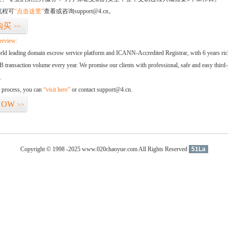
流程可
“点击这里”
查看或咨询support@4.cn。
购买
>>
erview:
orld leading domain escrow service platform and ICANN-Accredited Registrar, with 6 years ri
 transaction volume every year. We promise our clients with professional, safe and easy third-
.
d process, you can
“visit here”
or contact support@4.cn.
NOW
>>
Copyright © 1998 -2025 www.020chaoyue.com All Rights Reserved
51La