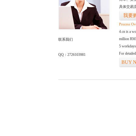
具体交易
我要
Process Ov
4.cn is a w
million RMB
联系我们
5 workdays
For detaile
QQ：2726103981
BUY 