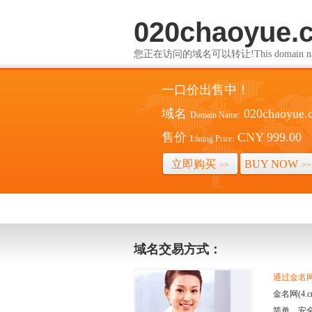
020chaoyue.
您正在访问的域名可以转让!This domain name i
一口价出售中！
域名
020chaoyue.
Domain Name:
售价
CNY 999.00
Listing Price:
立即购买
BUY NOW
>>
>>
域名交易方式：
通过金名网(
金名网(4
简单、安